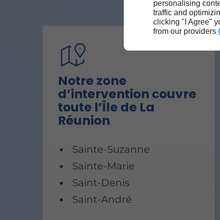
personalising conte
traffic and optimizi
clicking "I Agree" 
from our providers
Notre zone
d’intervention couvre
toute l’Île de La
Réunion
Sainte-Suzanne
Sainte-Marie
Saint-Denis
Saint-André