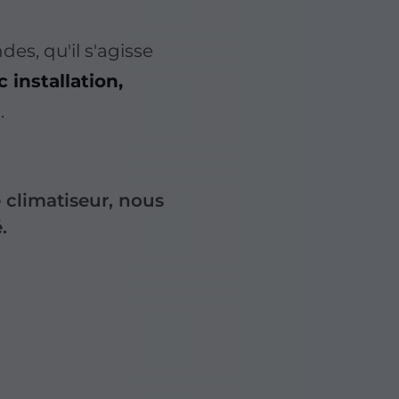
s, qu'il s'agisse
 installation,
e
.
e climatiseur, nous
.