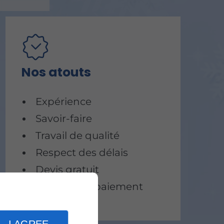
Nos atouts
Expérience
Savoir-faire
Travail de qualité
Respect des délais
Devis gratuit
Facilités de paiement