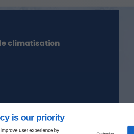
de climatisation
cy is our priority
 improve user experience by