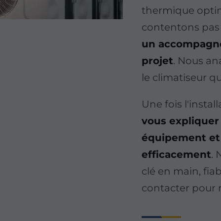
thermique optim
contentons pas d
un accompagne
projet
. Nous an
le climatiseur q
Une fois l'insta
vous expliquer
équipement et l
efficacement
. 
clé en main, fia
contacter pour r